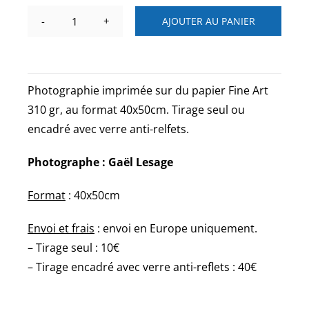
AJOUTER AU PANIER
quantité
de
Rue
du
Photographie imprimée sur du papier Fine Art
Mont-
310 gr, au format 40x50cm. Tirage seul ou
Cenis
encadré avec verre anti-relfets.
Paris
Photographe : Gaël Lesage
Format
: 40x50cm
Envoi et frais
: envoi en Europe uniquement.
– Tirage seul : 10€
– Tirage encadré avec verre anti-reflets : 40€