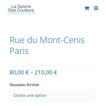
Passer
au
contenu
Rue du Mont-Cenis
Paris
80,00
€
–
210,00
€
Nouveau format
