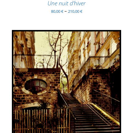
PAGE
Une nuit d’hiver
DU
–
80,00
€
210,00
€
PRODUIT
AJOUTER AU PANIER
/
DÉTAILS