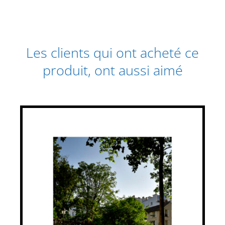
Les clients qui ont acheté ce
produit, ont aussi aimé
CE
CHOIX DES OPTIONS
/