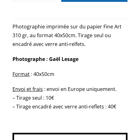
de
Quai
de
Photographie imprimée sur du papier Fine Art
Seine
310 gr, au format 40x50cm. Tirage seul ou
Paris
encadré avec verre anti-relfets.
Photographe : Gaël Lesage
Format
: 40x50cm
Envoi et frais
: envoi en Europe uniquement.
– Tirage seul : 10€
– Tirage encadré avec verre anti-reflets : 40€