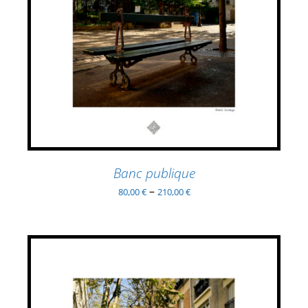
PRODUIT
DÉTAILS
A
PLUSIEURS
VARIATIONS.
LES
OPTIONS
PEUVENT
ÊTRE
CHOISIES
SUR
LA
PAGE
Banc publique
DU
–
80,00
€
210,00
€
PRODUIT