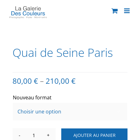
Passer
au
contenu
Quai de Seine Paris
80,00
€
–
210,00
€
Nouveau format

AJOUTER AU PANIER
quantité