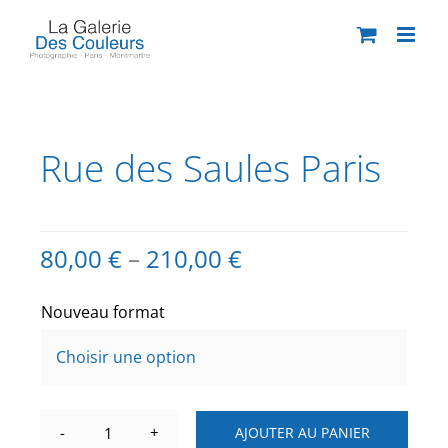
Passer
au
contenu
Rue des Saules Paris
80,00
€
–
210,00
€
Nouveau format

AJOUTER AU PANIER
quantité