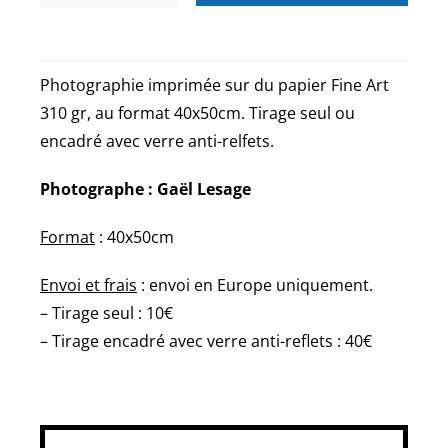
de
Rue
des
Photographie imprimée sur du papier Fine Art
Saules
310 gr, au format 40x50cm. Tirage seul ou
Paris
encadré avec verre anti-relfets.
Photographe : Gaël Lesage
Format
: 40x50cm
Envoi et frais
: envoi en Europe uniquement.
– Tirage seul : 10€
– Tirage encadré avec verre anti-reflets : 40€