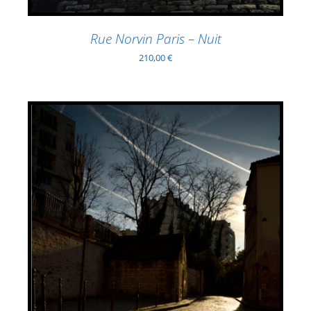
Rue Norvin Paris – Nuit
210,00
€
AJOUTER AU PANIER
/
DÉTAILS