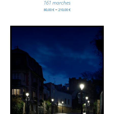
PAGE
161 marches
DU
–
80,00
€
210,00
€
PRODUIT
AJOUTER AU PANIER
/
DÉTAILS