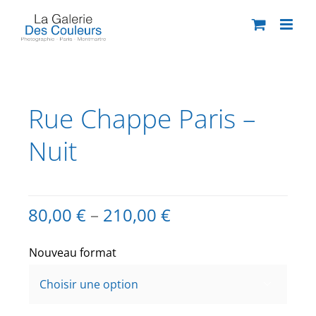
Passer
au
contenu
Rue Chappe Paris –
Nuit
80,00
€
–
210,00
€
Nouveau format
