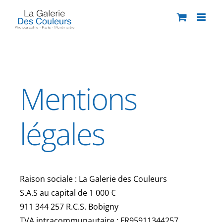
Skip
to
content
Mentions
légales
Raison sociale : La Galerie des Couleurs
S.A.S au capital de 1 000 €
911 344 257 R.C.S. Bobigny
TVA intracommunautaire : FR95911344257